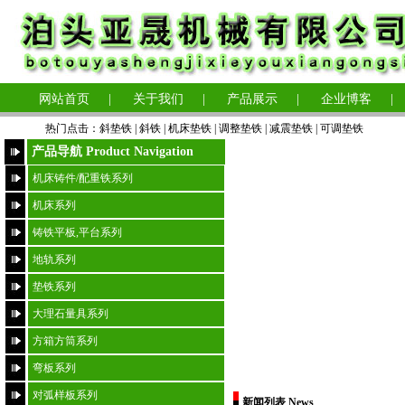
网站首页
|
关于我们
|
产品展示
|
企业博客
|
热门点击：
斜垫铁
|
斜铁 |
机床垫铁
|
调整垫铁
|
减震垫铁
|
可调垫铁
产品导航 Product Navigation
机床铸件/配重铁系列
机床系列
铸铁平板,平台系列
地轨系列
垫铁系列
大理石量具系列
方箱方筒系列
弯板系列
对弧样板系列
新闻列表 News