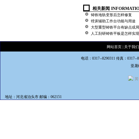
相关新闻 INFORMATI
铸铁地轨变形后怎样修复
镗床辅助工作台功能与用途
大型重型铸铁平台有缺点或
人工刮研铸铁平板是怎样实
网站首页
|
关于我们
电话：0317--8290311 传真：0317--
亚晟
冀
地址：河北省泊头市 邮编：062151