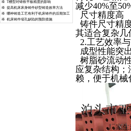
T槽型对铸铁平板精度的影响
减少
40%
至
50
提高机床床身铸件砂型铸造效率方法
尺寸精度高
哪种铸造工艺有利于机床铸件的后期加工
机床铸件缩孔缺陷的预防措施
铸件尺寸精
其适合复杂几
2.
工艺效率与
成型性能突
树脂砂流动
应复杂结构；
赖，便于机械