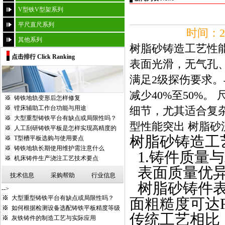
V型铁V型架系列
平尺直尺系列
时间：20
其他系列
树脂砂铸造工艺性能
点击排行 Click Ranking
表面光滑，无气孔、砂
满足2级探伤要求。
减少40%至50%。
铸铁地轨变形后怎样修复
镗床辅助工作台功能与用途
细节，尤其适合复杂
大型重型铸铁平台有缺点或局限性吗？
型性能突出 树脂砂流
人工刮研铸铁平板是怎样实现高精度的
树脂砂铸造工
T型槽平板选购与使用要点
铸铁地轨长期使用维护需注意什么
1.
铸件质量与
机床铸件生产浇注工艺技术要点
表面质量优
技术信息
采购帮助
行业信息
树脂砂铸件
-->
大型重型铸铁平台有缺点或局限性吗？
面粗糙度可达
如何根据检测设备选配铸铁平板精度等级
传统工艺相比
灰铁铸件的制造工艺与实际应用