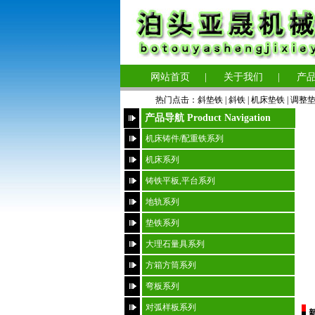
网站首页
|
关于我们
|
产
热门点击：
斜垫铁
|
斜铁 |
机床垫铁
|
调整
产品导航 Product Navigation
机床铸件/配重铁系列
机床系列
铸铁平板,平台系列
地轨系列
垫铁系列
大理石量具系列
方箱方筒系列
弯板系列
对弧样板系列
新