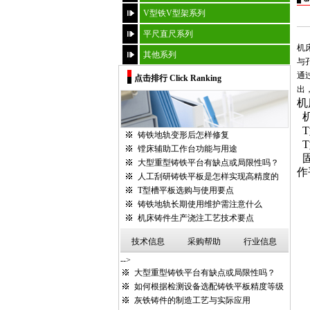
V型铁V型架系列
平尺直尺系列
机
其他系列
与
通
点击排行 Click Ranking
出，
机
T
铸铁地轨变形后怎样修复
T
镗床辅助工作台功能与用途
大型重型铸铁平台有缺点或局限性吗？
作
人工刮研铸铁平板是怎样实现高精度的
T型槽平板选购与使用要点
铸铁地轨长期使用维护需注意什么
机床铸件生产浇注工艺技术要点
技术信息
采购帮助
行业信息
-->
大型重型铸铁平台有缺点或局限性吗？
如何根据检测设备选配铸铁平板精度等级
灰铁铸件的制造工艺与实际应用