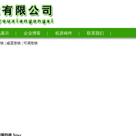
品展示
|
企业博客
|
机床铸件
|
联系我们
|
垫铁
|
减震垫铁
|
可调垫铁
闻列表 News