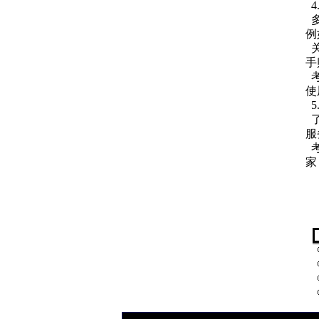
4
例
手
使
5
服
家