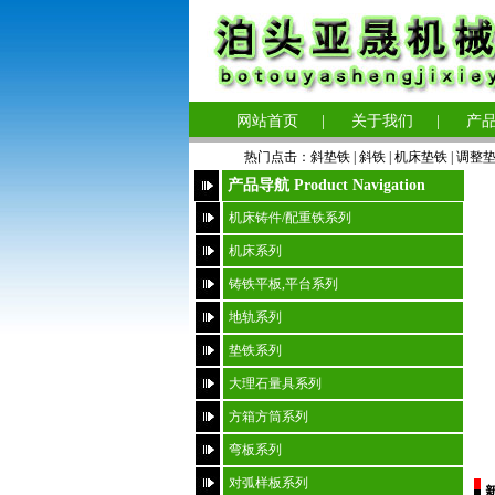
网站首页
|
关于我们
|
产
热门点击：
斜垫铁
|
斜铁 |
机床垫铁
|
调整
产品导航 Product Navigation
机床铸件/配重铁系列
机床系列
铸铁平板,平台系列
地轨系列
垫铁系列
大理石量具系列
方箱方筒系列
弯板系列
对弧样板系列
新