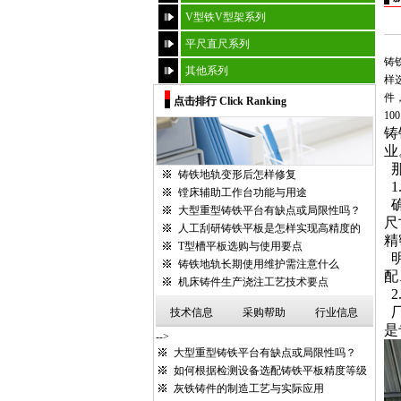
V型铁V型架系列
平尺直尺系列
铸
其他系列
样
件
点击排行 Click Ranking
100
铸
业
铸铁地轨变形后怎样修复
1
镗床辅助工作台功能与用途
大型重型铸铁平台有缺点或局限性吗？
尺
人工刮研铸铁平板是怎样实现高精度的
精
T型槽平板选购与使用要点
铸铁地轨长期使用维护需注意什么
配
机床铸件生产浇注工艺技术要点
2
技术信息
采购帮助
行业信息
是
-->
大型重型铸铁平台有缺点或局限性吗？
如何根据检测设备选配铸铁平板精度等级
灰铁铸件的制造工艺与实际应用