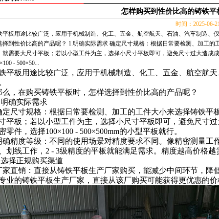
怎样购买到性价比高的铸铁平
时间：2025-06-
铁平板用途比较广泛，应用于机械制造、化工、五金、航空航天、石油、汽车制造、仪
选择到性价比高的产品呢？ 1.明确实际需求 确定尺寸规格：根据日常要检测、加工
，就需要大尺寸平板；若以小型工件为主，选择小尺寸平板即可，避免尺寸过大造成
×100 - 500×50...
铁平板
用途比较广泛，应用于机械制造、化工、五金、航空航天
。
那么，在购买铸铁平板时，怎样选择到性价比高的产品呢？
.
明确实际需求
确定尺寸规格：根据日常要检测、加工的工件大小来选择铸铁平
寸平板；若以小型工件为主，选择小尺寸平板即可，避免尺寸过
密零件，选择
100
×
100 - 500
×
500mm
的小型平板就行。
明确精度等级：不同的使用场景对精度要求不同。像精密测量工
、划线工作，
2 - 3
级精度的平板就能满足需求。精度越高价格越
.
选择正规购买渠道
厂家直销：直接从
铸铁平板
生产厂家购买，能减少中间环节，降
专业的铸铁平板生产厂家，直接从该厂购买可能获得更优惠的价