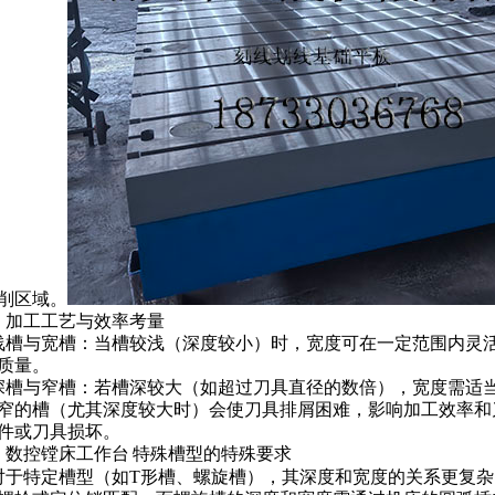
削区域。
.
加工工艺与效率考量
浅槽与宽槽：当槽较浅（深度较小）时，宽度可在一定范围内灵
质量。
深槽与窄槽：若槽深较大（如超过刀具直径的数倍），宽度需适
窄的槽（尤其深度较大时）会使刀具排屑困难，影响加工效率和
件或刀具损坏。
.
数控镗床工作台
特殊槽型的特殊要求
对于特定槽型（如
T
形槽、螺旋槽），其深度和宽度的关系更复杂