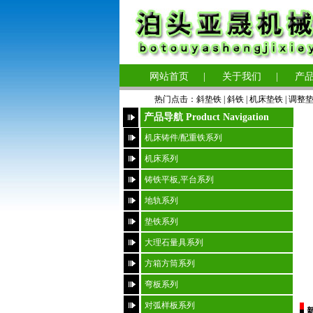
网站首页
|
关于我们
|
产
热门点击：
斜垫铁
|
斜铁 |
机床垫铁
|
调整
产品导航 Product Navigation
机床铸件/配重铁系列
机床系列
铸铁平板,平台系列
地轨系列
垫铁系列
大理石量具系列
方箱方筒系列
弯板系列
对弧样板系列
新