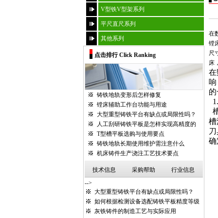
V型铁V型架系列
平尺直尺系列
在
其他系列
镗
尺
点击排行 Click Ranking
床
在
响
的
铸铁地轨变形后怎样修复
1
镗床辅助工作台功能与用途
大型重型铸铁平台有缺点或局限性吗？
槽
人工刮研铸铁平板是怎样实现高精度的
刀
T型槽平板选购与使用要点
确
铸铁地轨长期使用维护需注意什么
机床铸件生产浇注工艺技术要点
技术信息
采购帮助
行业信息
-->
大型重型铸铁平台有缺点或局限性吗？
如何根据检测设备选配铸铁平板精度等级
灰铁铸件的制造工艺与实际应用