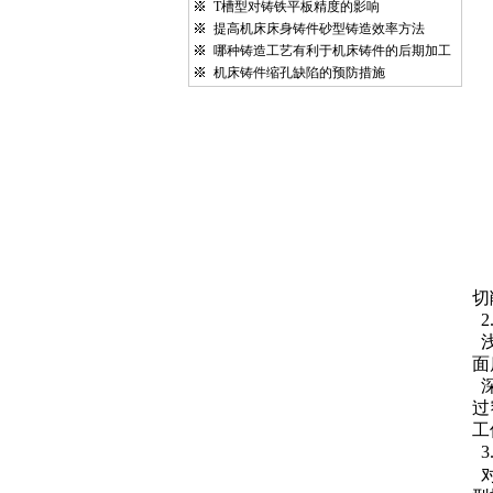
T槽型对铸铁平板精度的影响
提高机床床身铸件砂型铸造效率方法
哪种铸造工艺有利于机床铸件的后期加工
机床铸件缩孔缺陷的预防措施
切
2
面
过
工
3