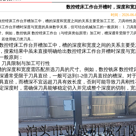
数控镗床工作台开槽时，深度和宽
时间：2026-06
数控镗床工作台开槽加工中，槽的深度和宽度之间的关系主要受加工工艺、刀具特性
床工作台开槽时深度与宽度的具体数学关系，但可结合机械加工的一般原则： 1. 刀具
寸。例如，数控铣床 数控镗床工作台（与镗床类似原理）加工时，槽深通常受限于刀具
，若使用铣刀类刀具...
数控镗床工作台
开槽加工中，槽的深度和宽度之间的关系主要受
，搜索结果中虽未直接明确给出数控镗床工作台开槽时深度与宽
一般原则：
.
刀具限制与加工可行性
槽的深度和宽度需匹配所选刀具的尺寸。例如，数控铣床
数控镗
深通常受限于刀具直径，一般可达到
1-2
倍刀具直径的槽深。对
具直径，而槽深不宜远超刀具有效长度，否则可能导致刀具刚性
定深度时，需确保刀具能够稳定切入并完成整个深度的切削，宽