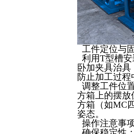
工件定位与
利用
T
型槽安
卧加夹具治具
防止加工过程
调整工件位
方箱上的摆放
方箱（如
MC
姿态。
操作注意事
确保稳定性