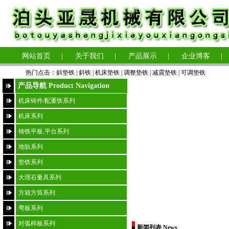
网站首页
|
关于我们
|
产品展示
|
企业博客
|
热门点击：
斜垫铁
|
斜铁 |
机床垫铁
|
调整垫铁
|
减震垫铁
|
可调垫铁
产品导航 Product Navigation
机床铸件/配重铁系列
机床系列
铸铁平板,平台系列
地轨系列
垫铁系列
大理石量具系列
方箱方筒系列
弯板系列
对弧样板系列
新闻列表 News