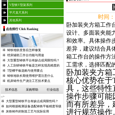
V型铁V型架系列
平尺直尺系列
时间：2
其他系列
卧加装夹方箱工作
点击排行 Click Ranking
设计、多面装夹能
和效率。具体操作
差异，建议结合具
铸铁地轨变形后怎样修复
镗床辅助工作台功能与用途
箱工作台的操作方法
大型重型铸铁平台有缺点或局限性吗？
工需求，选择匹配的标
人工刮研铸铁平板是怎样实现高精度的
卧加装夹方箱
T型槽平板选购与使用要点
铸铁地轨长期使用维护需注意什么
核心优势在于
机床铸件生产浇注工艺技术要点
具，这些特性
技术信息
采购帮助
行业信息
操作步骤可能
-->
大型重型铸铁平台有缺点或局限性吗？
而有所差异，
如何根据检测设备选配铸铁平板精度等级
进行规范操作
灰铁铸件的制造工艺与实际应用