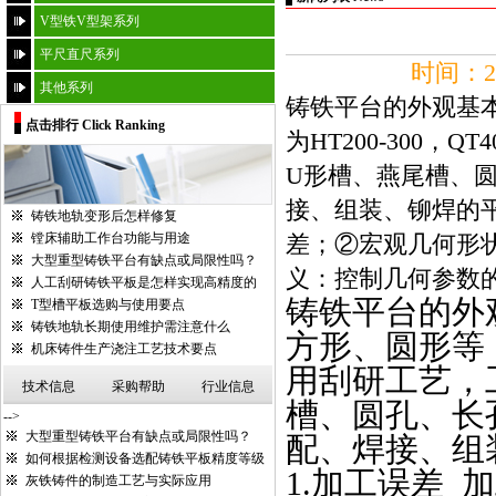
V型铁V型架系列
平尺直尺系列
时间：20
其他系列
铸铁平台的外观基
点击排行 Click Ranking
为HT200-300，
U形槽、燕尾槽、
接、组装、铆焊的平
铸铁地轨变形后怎样修复
镗床辅助工作台功能与用途
差；②宏观几何形状
大型重型铸铁平台有缺点或局限性吗？
义：控制几何参数的技
人工刮研铸铁平板是怎样实现高精度的
铸铁平台
的外
T型槽平板选购与使用要点
铸铁地轨长期使用维护需注意什么
方形、圆形等
机床铸件生产浇注工艺技术要点
用刮研工艺，
技术信息
采购帮助
行业信息
槽、圆孔、长
-->
大型重型铸铁平台有缺点或局限性吗？
配、焊接、组
如何根据检测设备选配铸铁平板精度等级
1.
加工误差
加
灰铁铸件的制造工艺与实际应用