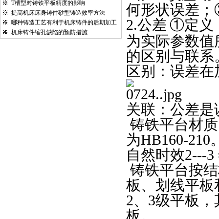
T槽型对铸铁平板精度的影响
何形状误差；
提高机床床身铸件砂型铸造效率方法
2.
公差
①定义
哪种铸造工艺有利于机床铸件的后期加工
机床铸件缩孔缺陷的预防措施
为实际参数值
的区别与联系
区别：误差在
关联：公差是
铸铁平台材质
为
HB160-210
自然时效
2---3
铸铁平台
按结
板、划线平板
2
、
3
级平板，
板。