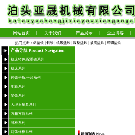
网站首页
|
关于我们
|
产品展示
|
企业博客
|
热门点击：
斜垫铁
|
斜铁 |
机床垫铁
|
调整垫铁
|
减震垫铁
|
可调垫铁
产品导航 Product Navigation
机床铸件/配重铁系列
机床系列
铸铁平板,平台系列
地轨系列
垫铁系列
大理石量具系列
方箱方筒系列
弯板系列
对弧样板系列
新闻列表 News