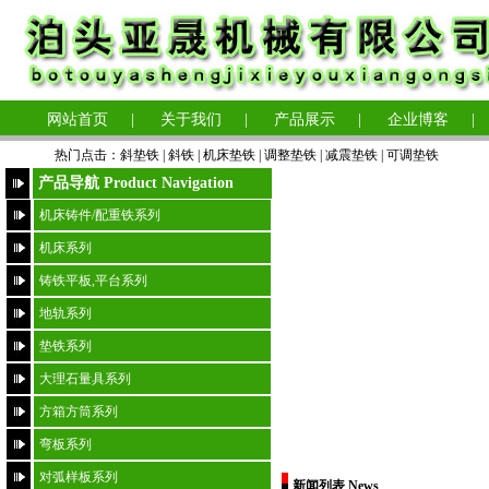
网站首页
|
关于我们
|
产品展示
|
企业博客
|
热门点击：
斜垫铁
|
斜铁 |
机床垫铁
|
调整垫铁
|
减震垫铁
|
可调垫铁
产品导航 Product Navigation
机床铸件/配重铁系列
机床系列
铸铁平板,平台系列
地轨系列
垫铁系列
大理石量具系列
方箱方筒系列
弯板系列
对弧样板系列
新闻列表 News