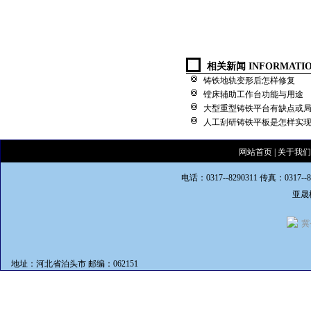
相关新闻 INFORMATI
铸铁地轨变形后怎样修复
镗床辅助工作台功能与用途
大型重型铸铁平台有缺点或
人工刮研铸铁平板是怎样实
网站首页
|
关于我们
电话：0317--8290311 传真：0317--
亚晟
冀
地址：河北省泊头市 邮编：062151