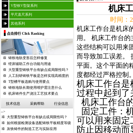
V型铁V型架系列
机床
平尺直尺系列
时间：20
其他系列
机床工作台是机床
点击排行 Click Ranking
用。 机床工作台的
这些结构可以用来
而导致加工误差。
铸铁地轨变形后怎样修复
镗床辅助工作台功能与用途
平面。这个平面的
大型重型铸铁平台有缺点或局限性吗？
度都经过严格控制。
人工刮研铸铁平板是怎样实现高精度的
机床工作台
是
T型槽平板选购与使用要点
铸铁地轨长期使用维护需注意什么
过程中起到了
机床铸件生产浇注工艺技术要点
机床工作台
技术信息
采购帮助
行业信息
固定工件：
-->
大型重型铸铁平台有缺点或局限性吗？
可以用来固定
如何根据检测设备选配铸铁平板精度等级
防止因移动而
灰铁铸件的制造工艺与实际应用