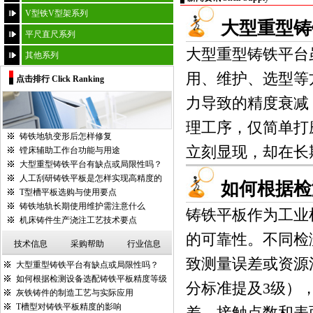
V型铁V型架系列
大型重型铸
平尺直尺系列
大型重型铸铁平台
其他系列
用、维护、选型等
点击排行 Click Ranking
力导致的精度衰减
理工序，仅简单打
铸铁地轨变形后怎样修复
立刻显现，却在长期
镗床辅助工作台功能与用途
大型重型铸铁平台有缺点或局限性吗？
人工刮研铸铁平板是怎样实现高精度的
如何根据检
T型槽平板选购与使用要点
铸铁地轨长期使用维护需注意什么
铸铁平板作为工业
机床铸件生产浇注工艺技术要点
的可靠性。不同检
技术信息
采购帮助
行业信息
致测量误差或资源浪
大型重型铸铁平台有缺点或局限性吗？
如何根据检测设备选配铸铁平板精度等级
分标准提及3级）
灰铁铸件的制造工艺与实际应用
T槽型对铸铁平板精度的影响
差、接触点数和表面