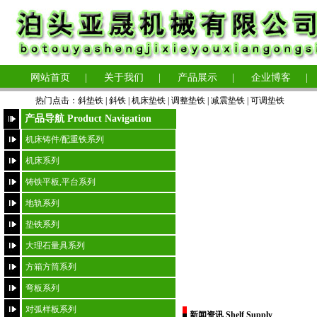
网站首页
|
关于我们
|
产品展示
|
企业博客
|
热门点击：
斜垫铁
|
斜铁 |
机床垫铁
|
调整垫铁
|
减震垫铁
|
可调垫铁
产品导航 Product Navigation
机床铸件/配重铁系列
机床系列
铸铁平板,平台系列
地轨系列
垫铁系列
大理石量具系列
方箱方筒系列
弯板系列
对弧样板系列
新闻资讯 Shelf Supply