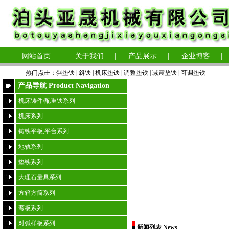
网站首页
|
关于我们
|
产品展示
|
企业博客
|
热门点击：
斜垫铁
|
斜铁 |
机床垫铁
|
调整垫铁
|
减震垫铁
|
可调垫铁
产品导航 Product Navigation
机床铸件/配重铁系列
机床系列
铸铁平板,平台系列
地轨系列
垫铁系列
大理石量具系列
方箱方筒系列
弯板系列
对弧样板系列
新闻列表 News