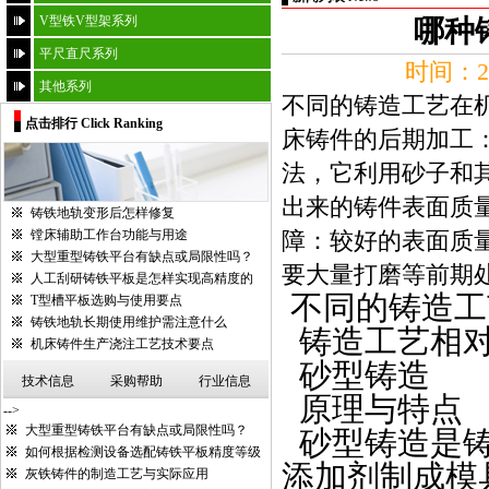
V型铁V型架系列
哪种
平尺直尺系列
时间：20
其他系列
不同的铸造工艺在
点击排行 Click Ranking
床铸件的后期加工：
法，它利用砂子和
出来的铸件表面质量
铸铁地轨变形后怎样修复
镗床辅助工作台功能与用途
障：较好的表面质
大型重型铸铁平台有缺点或局限性吗？
要大量打磨等前期处
人工刮研铸铁平板是怎样实现高精度的
不同的铸造工
T型槽平板选购与使用要点
铸铁地轨长期使用维护需注意什么
铸造工艺相
机床铸件生产浇注工艺技术要点
砂型铸造
技术信息
采购帮助
行业信息
原理与特点
-->
大型重型铸铁平台有缺点或局限性吗？
砂型铸造是
如何根据检测设备选配铸铁平板精度等级
添加剂制成模
灰铁铸件的制造工艺与实际应用