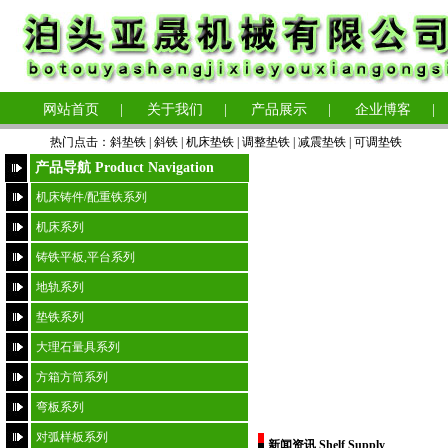
网站首页
|
关于我们
|
产品展示
|
企业博客
|
热门点击：
斜垫铁
|
斜铁 |
机床垫铁
|
调整垫铁
|
减震垫铁
|
可调垫铁
产品导航 Product Navigation
机床铸件/配重铁系列
机床系列
铸铁平板,平台系列
地轨系列
垫铁系列
大理石量具系列
方箱方筒系列
弯板系列
对弧样板系列
新闻资讯 Shelf Supply