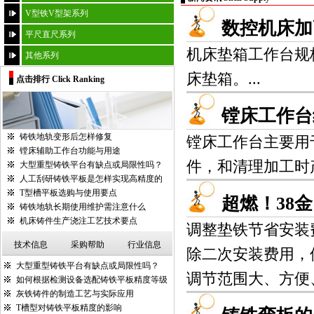
V型铁V型架系列
数控机床加
平尺直尺系列
机床垫箱工作台规
其他系列
床垫箱。...
点击排行 Click Ranking
镗床工作台
铸铁地轨变形后怎样修复
镗床工作台主要用
镗床辅助工作台功能与用途
件，和清理加工时产
大型重型铸铁平台有缺点或局限性吗？
人工刮研铸铁平板是怎样实现高精度的
T型槽平板选购与使用要点
超燃！38
铸铁地轨长期使用维护需注意什么
机床铸件生产浇注工艺技术要点
调整垫铁节省安装
技术信息
采购帮助
行业信息
除二次安装费用，
大型重型铸铁平台有缺点或局限性吗？
调节范围大、方便、
如何根据检测设备选配铸铁平板精度等级
灰铁铸件的制造工艺与实际应用
T槽型对铸铁平板精度的影响